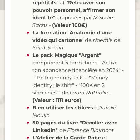
répétitifs
" et "
Retrouver son
pouvoir personnel, affirmer son
identité
" proposées par
Mélodie
Sachs
-
(Valeur 100€)
La formation
"
Anatomie d'une
vidéo qui cartonne
" de
Noémie de
Saint Sernin
Le pack Magique "Argent"
comprenant 4 formations : "Active
ton abondance financière en 2024" -
"The big money talk" - "Money
identity : le shift" - "100K en 2
semaines"" de
Laura Nathalie
-
(Valeur : 1111 euros)
Bien utiliser les stikers
d'
Aurélie
Moulin
50 pages du livre "Décoller avec
LinkedIn"
de
Florence Blaimont
L'Atelier de la Garde-Robe
et