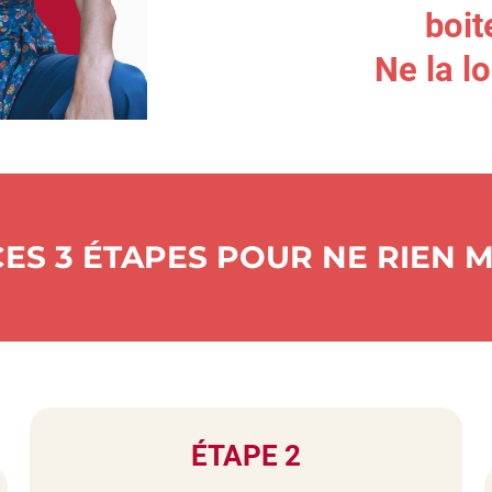
boit
Ne la l
CES 3 ÉTAPES POUR NE RIEN
ÉTAPE 2