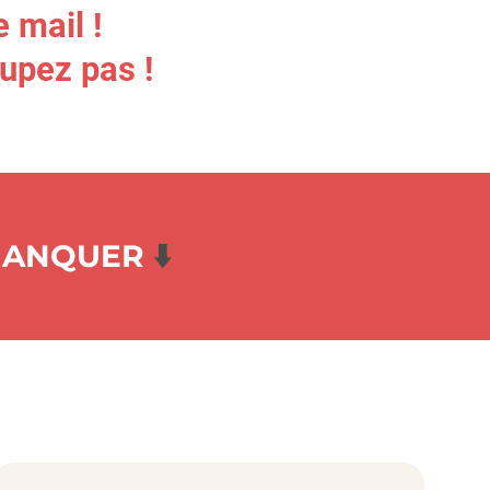
e mail !
oupez pas !
 MANQUER
⬇️️