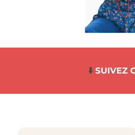
⬇️
SUIVEZ 