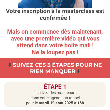
Votre inscription à la masterclass est
confirmée !
Mais on commence dès maintenant,
avec une première vidéo qui vous
attend dans votre boite mail !
Ne la loupez pas !
⬇️
SUIVEZ CES 3 ÉTAPES POUR NE
RIEN MANQUER
⬇️️
ÉTAPE 1
Inscrivez dès maintenant
dans votre agenda un rappel
pour le
mardi 19 août 2025 à 13h