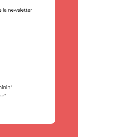
 la newsletter
minin"
ne"