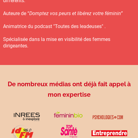
différents.
Auteure de “
Domptez vos peurs et libérez votre féminin”
Animatrice du podcast "Toutes des leadeuses" .
Spécialisée dans la mise en visibilité des femmes
dirigeantes.
De nombreux médias ont déjà fait appel à
mon expertise