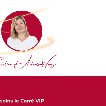
:
ejoins le Carré VIP