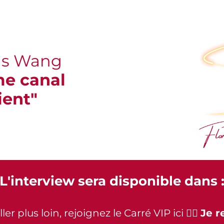
ois Wang
me canal
ient"
L'interview sera disponible dans 
er plus loin, rejoignez le Carré VIP ici 👉🏻
Je r