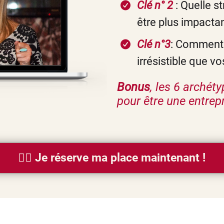
Clé n° 2
: Quelle s
être plus impactan
Clé n°3
: Comment 
irrésistible que vo
Bonus
, les 6 archét
pour être une entrep
👉🏻 Je réserve ma place maintenant !