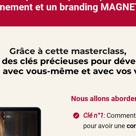
nnement et un branding MAGN
Grâce à cette masterclass,
r des clés précieuses pour déve
e avec vous-même et avec vos 
Nous allons aborder
Clé n°1
: Comment 
pour avoir une
co