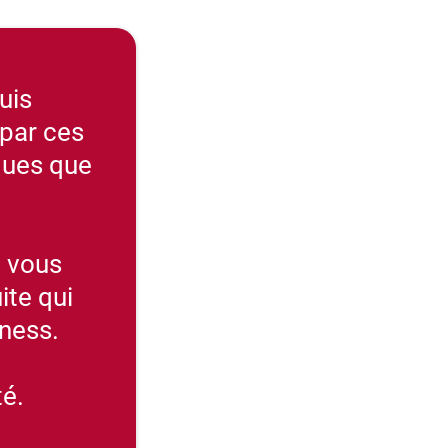
suis
 par ces
ques que
e vous
ite qui
iness.
té.