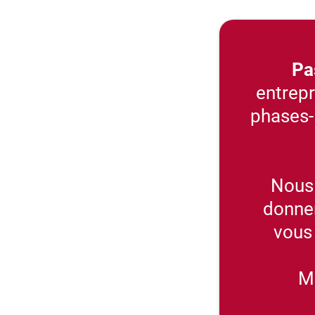
Pa
entrepr
phases-
Nous 
donner
vous 
Mo