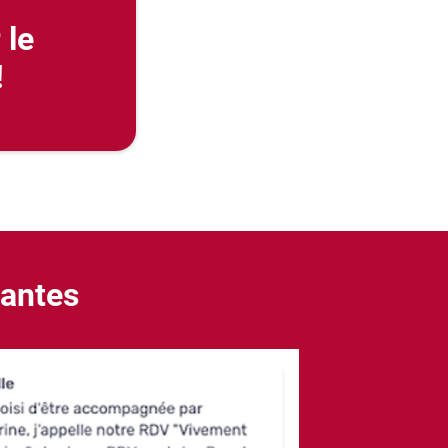
 le
!
pantes