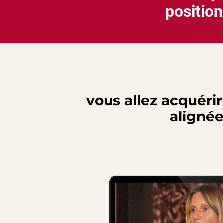
positio
vous allez acquéri
aligné