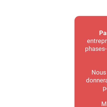
Pa
entrepr
phases-
Nous 
donnera
p
Mo