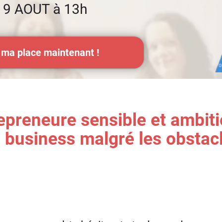
19 AOUT à 13h
 ma place maintenant !
epreneure sensible et ambitie
 business malgré les obstac