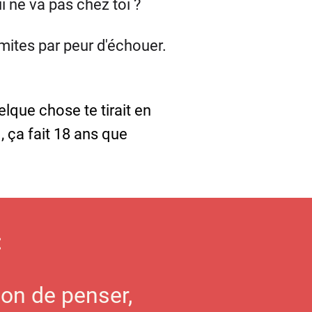
i ne va pas chez toi ?
imites par peur d'échouer.
elque chose te tirait en
 , ça fait 18 ans que
:
çon de penser,