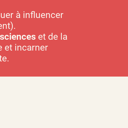
er à influencer
nt).
sciences
et de la
e et incarner
te.