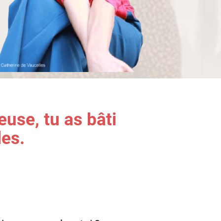
use, tu as bâti
les.