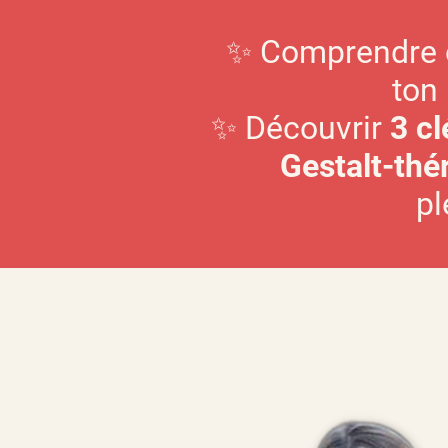
✨ Comprendre c
ton
✨ Découvrir
3 c
Gestalt-thé
pl