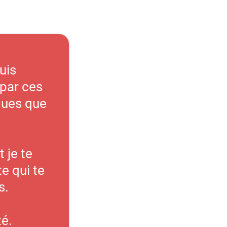
suis
 par ces
ques que
 je te
e qui te
s.
té.