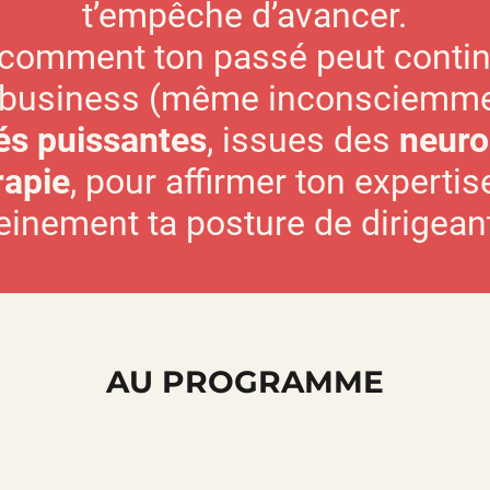
t’empêche d’avancer.
omment ton passé peut continu
 business (même inconsciemme
lés puissantes
, issues des
neuro
rapie
, pour affirmer ton expertis
einement ta posture de dirigean
AU PROGRAMME