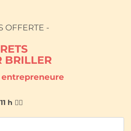
S OFFERTE -
CRETS
 BRILLER
e entrepreneure
 h 👇🏻