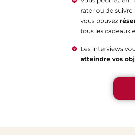
Vous pourrez en re
rater ou de suivr
vous pouvez
rése
tous les cadeaux e
Les interviews vo
atteindre vos ob