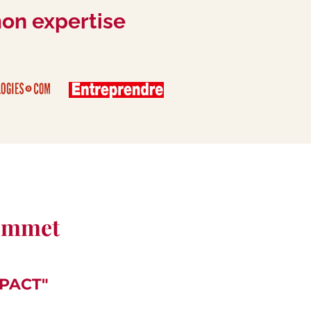
mon expertise
sommet
PACT"