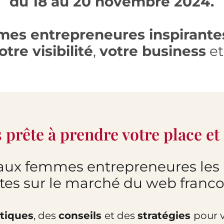
du 18 au 20 novembre 2024.
es entrepreneures inspirante
tre visibilité
,
votre business
e
prête à prendre votre place et 
aux femmes entrepreneures les 
ntes sur le marché du web franc
atiques
, des
conseils
et des
stratégies
pour 