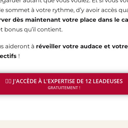
garder autant que vous voulez. Et si vous vou
e le sommet à votre rythme, d’y avoir accès q
rver dès maintenant votre place dans le c
t bonus qu’il contient.
us aideront à
réveiller votre audace et votr
jectifs
!
👉🏻 J'ACCÈDE À L'EXPERTISE DE 12 LEADEUSES
GRATUITEMENT !