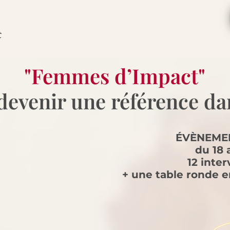
t
"Femmes d’Impact"
evenir une référence da
ÉVÈNEMEN
du 18
12 inte
+ une table ronde en