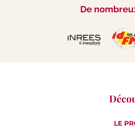
De nombreux 
Décou
LE P