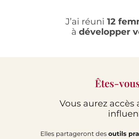
J’ai réuni
12 femm
à
développer vo
Êtes-vous 
Vous aurez accès 
influe
Elles partageront des
outils pr