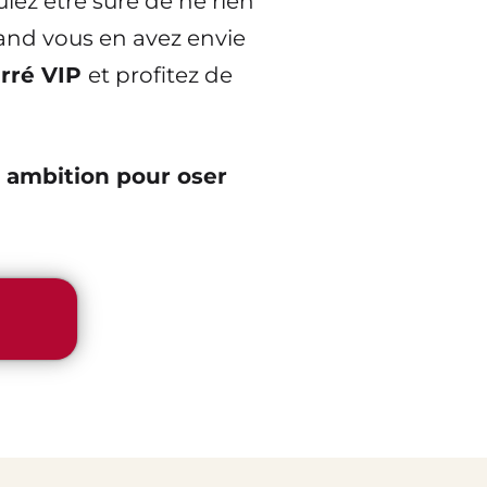
lez être sûre de ne rien
uand vous en avez envie
arré VIP
et profitez de
e ambition pour oser