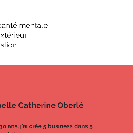
 santé mentale
xtérieur
stion
pelle Catherine Oberlé
0 ans, j'ai crée 5 business dans 5