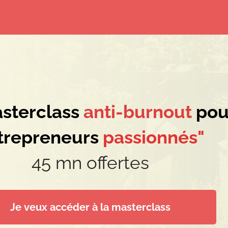
sterclass
anti-burnout
pou
trepreneurs
passionnés"
45 mn offertes
Je veux accéder à la masterclass