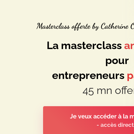
Masterclass offerte by
Catherine O
La masterclass
a
pour
entrepreneurs
p
45 mn offe
Je veux accéder à la 
- accès direct