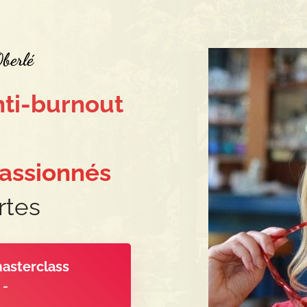
berlé
nti-burnout
assionnés
rtes
masterclass
 -