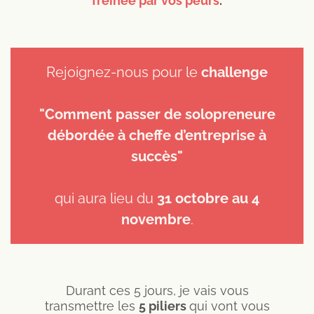
freinée par vos peurs
.
Rejoignez-nous pour le
challenge
"Comment passer de solopreneure
débordée à cheffe d’entreprise à
succès"
qui aura lieu du
31 octobre au 4
novembre
.
Durant ces 5 jours, je vais vous
transmettre les
5 piliers
qui vont vous